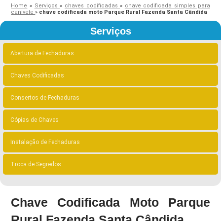
Home
»
Serviços
»
chaves codificadas
»
chave codificada simples para
canivete
»
chave codificada moto Parque Rural Fazenda Santa Cândida
Serviços
Abertura de Fechaduras
Chaves Codificadas
Consertos de Fechaduras
Cópias de Chaves
Instalação de Fechaduras
Troca de Segredos
Chave Codificada Moto Parque
Rural Fazenda Santa Cândida