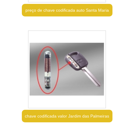
preço de chave codificada auto Santa Maria
chave codificada valor Jardim das Palmeiras