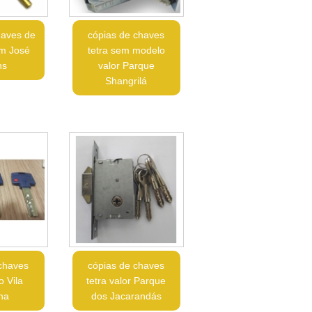
haves de
cópias de chaves
im José
tetra sem modelo
ns
valor Parque
Shangrilá
chaves
cópias de chaves
o Vila
tetra valor Parque
na
dos Jacarandás