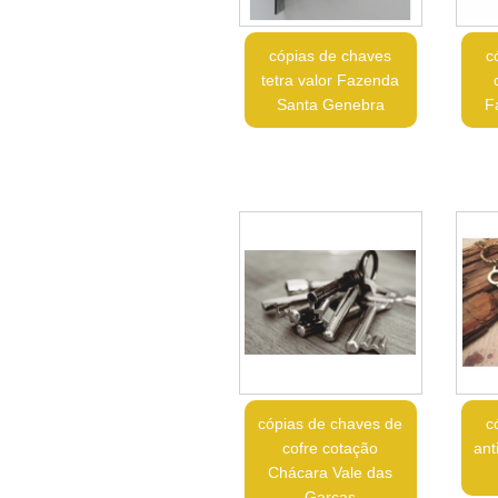
cópias de chaves
c
tetra valor Fazenda
Santa Genebra
F
cópias de chaves de
c
cofre cotação
ant
Chácara Vale das
Garças