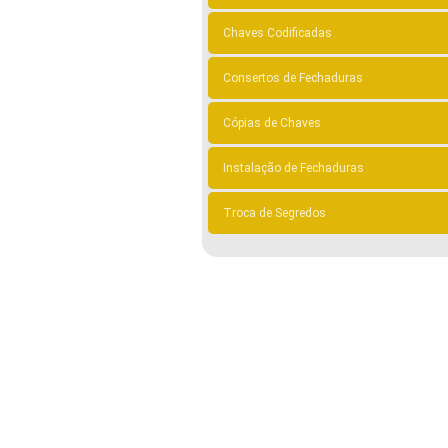
Chaves Codificadas
Consertos de Fechaduras
Cópias de Chaves
Instalação de Fechaduras
Troca de Segredos