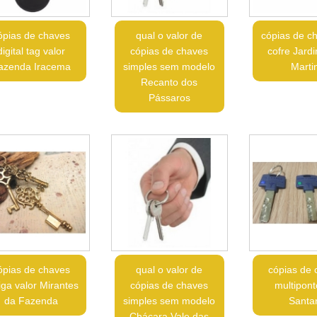
ópias de chaves
qual o valor de
cópias de c
digital tag valor
cópias de chaves
cofre Jard
azenda Iracema
simples sem modelo
Marti
Recanto dos
Pássaros
ópias de chaves
qual o valor de
cópias de 
iga valor Mirantes
cópias de chaves
multipont
da Fazenda
simples sem modelo
Santa
Chácara Vale das