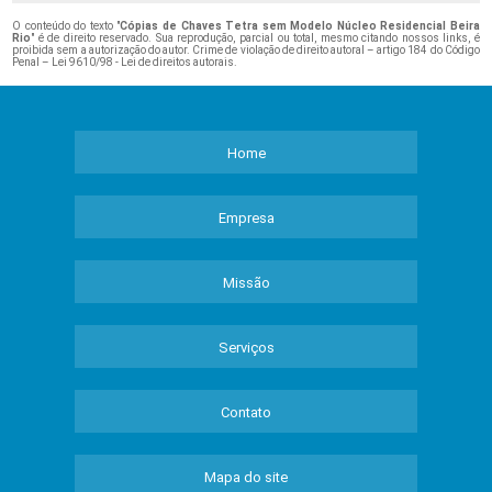
O conteúdo do texto "
Cópias de Chaves Tetra sem Modelo Núcleo Residencial Beira
Rio
" é de direito reservado. Sua reprodução, parcial ou total, mesmo citando nossos links, é
proibida sem a autorização do autor. Crime de violação de direito autoral – artigo 184 do Código
Penal –
Lei 9610/98 - Lei de direitos autorais
.
Home
Empresa
Missão
Serviços
Contato
Mapa do site