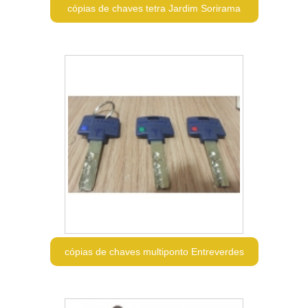
cópias de chaves tetra Jardim Sorirama
cópias de chaves multiponto Entreverdes