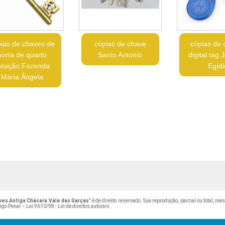
ias de chaves de
cópias de chave
cópias de 
porta de quarto
Santo Antonio
digital tag
otação Fazenda
Egídi
Maria Ângela
ves Antiga Chácara Vale das Garças
" é de direito reservado. Sua reprodução, parcial ou total, m
digo Penal –
Lei 9610/98 - Lei de direitos autorais
.