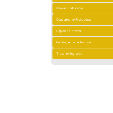
Chaves Codificadas
Consertos de Fechaduras
Cópias de Chaves
Instalação de Fechaduras
Troca de Segredos