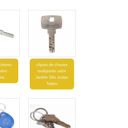
chaves
cópias de chaves
rdim
multiponto valor
ama
Jardim São Judas
Tadeu