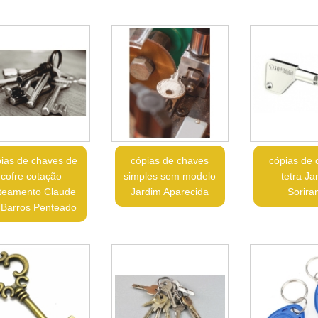
ias de chaves de
cópias de chaves
cópias de 
cofre cotação
simples sem modelo
tetra Ja
teamento Claude
Jardim Aparecida
Sorir
 Barros Penteado