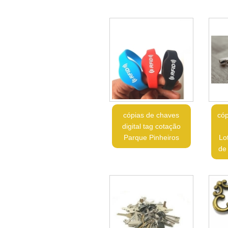
cópias de chaves
cóp
digital tag cotação
Parque Pinheiros
Lo
de