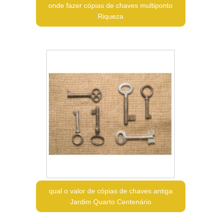
onde fazer cópias de chaves multiponto
Riqueza
qual o valor de cópias de chaves antiga
Jardim Quarto Centenário