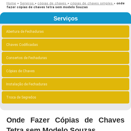
Home
»
Serviços
»
cópias de chaves
»
cópias de chaves simples
»
onde
fazer cópias de chaves tetra sem modelo Souzas
Serviços
Abertura de Fechaduras
Chaves Codificadas
Consertos de Fechaduras
Cópias de Chaves
Instalação de Fechaduras
Troca de Segredos
Onde Fazer Cópias de Chaves
Tetra sem Modelo Souzas