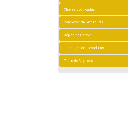
Chaves Codificadas
Consertos de Fechaduras
Cópias de Chaves
Instalação de Fechaduras
Troca de Segredos