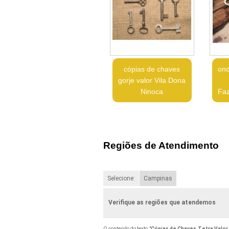
cópias de chaves
ond
gorje valor Vila Dona
Ninoca
Faz
Regiões de Atendimento
Selecione:
Campinas
Verifique as regiões que atendemos
O conteúdo do texto "
Cópias de Chaves Tetra Valor