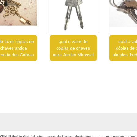
e fazer cópias de
qual o valor de
qual o va
chaves antiga
cópias de chaves
cópias de 
enda das Cabras
tetra Jardim Mirassol
simples Jard
 CDHU Edivaldo Orsi
" é de direito reservado. Sua reprodução, parcial ou total, mesmo citando nosso