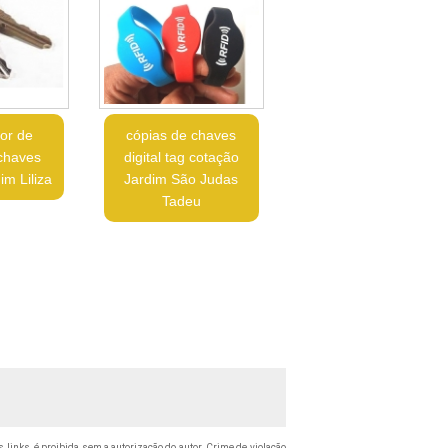
lor de
cópias de chaves
chaves
digital tag cotação
im Liliza
Jardim São Judas
Tadeu
s links, é proibida sem a autorização do autor. Crime de violação