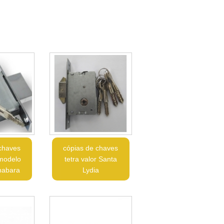
chaves
cópias de chaves
modelo
tetra valor Santa
nabara
Lydia