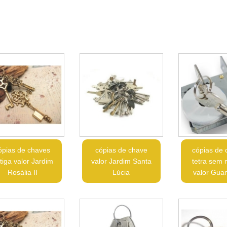
ópias de chaves
cópias de chave
cópias de 
tiga valor Jardim
valor Jardim Santa
tetra sem 
Rosália II
Lúcia
valor Gua