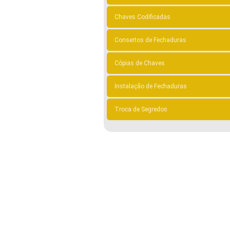
Chaves Codificadas
Consertos de Fechaduras
Cópias de Chaves
Instalação de Fechaduras
Troca de Segredos