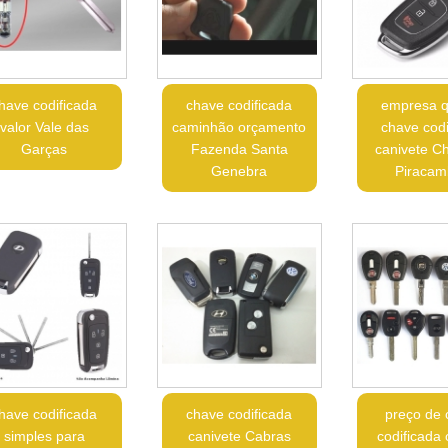
have codificada
chave codificada
empresa q
valor Vale das
caminhão orçamento
chave codi
Garças
Fazenda Santa
canivete C
Genebra
Piracam
have codificada
chave codificada
preço de
simples para
canivete Cabras
codificada 