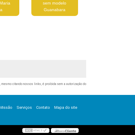
Maria
sem modelo
la
Guanabara
tal, mesmo citando nossos links, é proibida sem a autorização do
Missão
Serviços
Contato
Mapa do site