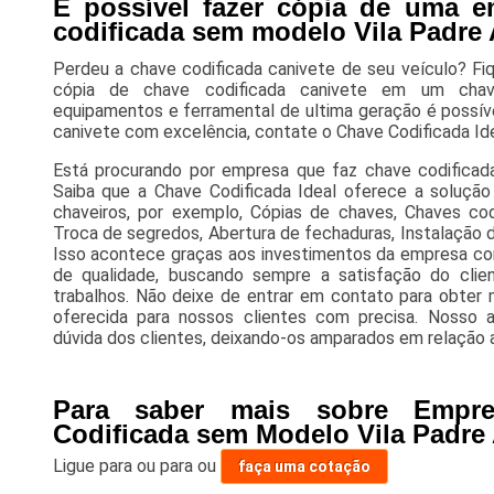
É possível fazer cópia de uma e
codificada sem modelo Vila Padre
Perdeu a chave codificada canivete de seu veículo? Fiqu
cópia de chave codificada canivete em um chave
equipamentos e ferramental de ultima geração é possíve
canivete com excelência, contate o Chave Codificada Ide
Está procurando por empresa que faz chave codificad
Saiba que a Chave Codificada Ideal oferece a soluçã
chaveiros, por exemplo, Cópias de chaves, Chaves cod
Troca de segredos, Abertura de fechaduras, Instalação d
Isso acontece graças aos investimentos da empresa com
de qualidade, buscando sempre a satisfação do cli
trabalhos. Não deixe de entrar em contato para obter
oferecida para nossos clientes com precisa. Nosso
dúvida dos clientes, deixando-os amparados em relação
Para saber mais sobre Empr
Codificada sem Modelo Vila Padre
Ligue para
ou para
ou
faça uma cotação