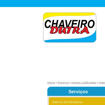
Home
»
Serviços
»
chaves codificadas
»
chav
Serviços
Abertura de Fechaduras