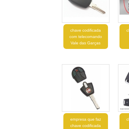
chave codificada
c
com telecomando
Vale das Garças
empresa que faz
c
chave codificada