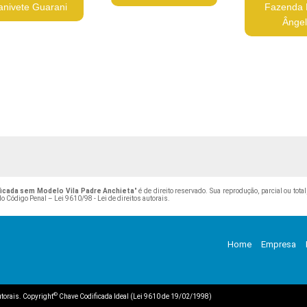
anivete Guarani
Fazenda 
Ânge
icada sem Modelo Vila Padre Anchieta
" é de direito reservado. Sua reprodução, parcial ou to
 do Código Penal –
Lei 9610/98 - Lei de direitos autorais
.
Home
Empresa
©
autorais. Copyright
Chave Codificada Ideal (Lei 9610 de 19/02/1998)