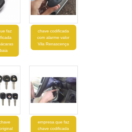
ue faz
chave codificada
ficada
com alarme valor
hácaras
Vila Renascença
baia
 chave
empresa que faz
original
chave codificada