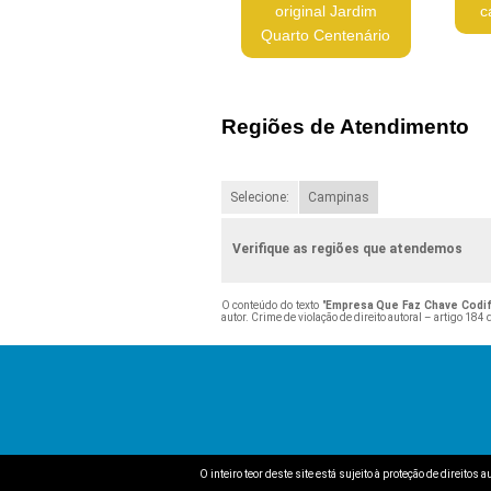
original Jardim
c
Quarto Centenário
Regiões de Atendimento
Selecione:
Campinas
Verifique as regiões que atendemos
O conteúdo do texto "
Empresa Que Faz Chave Codif
autor. Crime de violação de direito autoral – artigo 184
O inteiro teor deste site está sujeito à proteção de direitos 